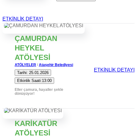
ETKİNLİK DETAYI
ÇAMURDAN
HEYKEL
ATÖLYESİ
ATÖLYELER
/
Ataşehir Belediyesi
ETKİNLİK DETAYI
Tarihi: 25.01.2026
Etkinlik Saati:13:00
Eller çamura, hayaller şekle
dönüşüyor!
KARİKATÜR
ATÖLYESİ