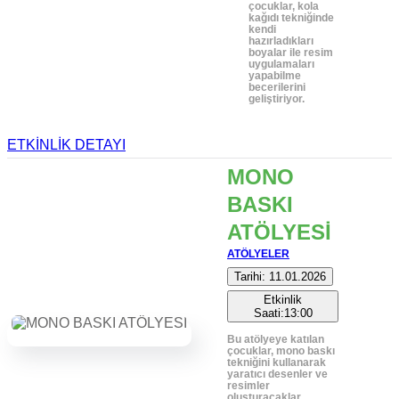
çocuklar, kola
kağıdı tekniğinde
kendi
hazırladıkları
boyalar ile resim
uygulamaları
yapabilme
becerilerini
geliştiriyor.
ETKİNLİK DETAYI
MONO
BASKI
ATÖLYESİ
ATÖLYELER
Tarihi: 11.01.2026
Etkinlik
Saati:13:00
Bu atölyeye katılan
çocuklar, mono baskı
tekniğini kullanarak
yaratıcı desenler ve
resimler
oluşturacaklar.