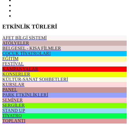
ETKİNLİK TÜRLERİ
AFET BİLGİ SİSTEMİ
ATÖLYELER
BELGESEL - KISA FİLMLER
ÇOCUK TİYATROLARI
EĞİTİM
FESTİVAL
KAMPANYALAR
KONSERLER
KÜLTÜR-SANAT SOHBETLERİ
KURSLAR
PANEL
PARK ETKİNLİKLERİ
SEMİNER
SERGİLER
STAND UP
TİYATRO
TOPLANTI