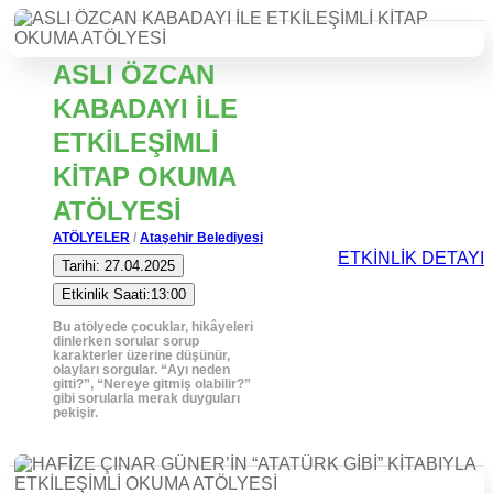
ASLI ÖZCAN
KABADAYI İLE
ETKİLEŞİMLİ
KİTAP OKUMA
ATÖLYESİ
ATÖLYELER
/
Ataşehir Belediyesi
ETKİNLİK DETAYI
Tarihi: 27.04.2025
Etkinlik Saati:13:00
Bu atölyede çocuklar, hikâyeleri
dinlerken sorular sorup
karakterler üzerine düşünür,
olayları sorgular. “Ayı neden
gitti?”, “Nereye gitmiş olabilir?”
gibi sorularla merak duyguları
pekişir.