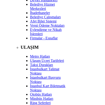
Devlet Hastaneleri
Belediye Hizmet
Merkezleri
İbadethaneler
Belediye Çalışmaları
Afet Bilgi Sistemi
Vergi Ödeme Noktaları
Evlendirme ve Nikah
İşlemleri
Firmalar - Esnaflar
ULAŞIM
Metro Hatları
Ulaşım Ücret Tarifeleri
Taksi Durakları
İstanbulkart Talimat
Noktası
İstanbulkart Başvuru
Noktası
İstanbul Kart Biletmatik
Noktası
Otobüs Hatları
Minibüs Hatları
Ring Seferleri