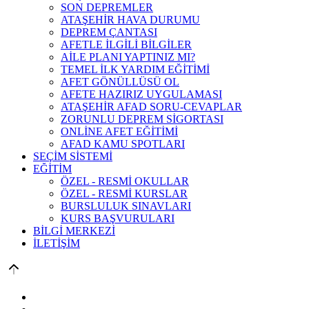
SON DEPREMLER
ATAŞEHİR HAVA DURUMU
DEPREM ÇANTASI
AFETLE İLGİLİ BİLGİLER
AİLE PLANI YAPTINIZ MI?
TEMEL İLK YARDIM EĞİTİMİ
AFET GÖNÜLLÜSÜ OL
AFETE HAZIRIZ UYGULAMASI
ATAŞEHİR AFAD SORU-CEVAPLAR
ZORUNLU DEPREM SİGORTASI
ONLİNE AFET EĞİTİMİ
AFAD KAMU SPOTLARI
SEÇİM SİSTEMİ
EĞİTİM
ÖZEL - RESMİ OKULLAR
ÖZEL - RESMİ KURSLAR
BURSLULUK SINAVLARI
KURS BAŞVURULARI
BİLGİ MERKEZİ
İLETİŞİM