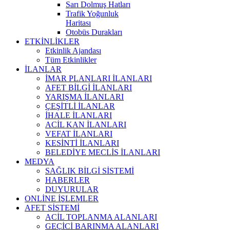
Sarı Dolmuş Hatları
Trafik Yoğunluk
Haritası
Otobüs Durakları
ETKİNLİKLER
Etkinlik Ajandası
Tüm Etkinlikler
İLANLAR
İMAR PLANLARI İLANLARI
AFET BİLGİ İLANLARI
YARIŞMA İLANLARI
ÇEŞİTLİ İLANLAR
İHALE İLANLARI
ACİL KAN İLANLARI
VEFAT İLANLARI
KESİNTİ İLANLARI
BELEDİYE MECLİS İLANLARI
MEDYA
SAĞLIK BİLGİ SİSTEMİ
HABERLER
DUYURULAR
ONLİNE İŞLEMLER
AFET SİSTEMİ
ACİL TOPLANMA ALANLARI
GEÇİCİ BARINMA ALANLARI