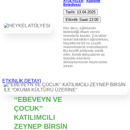
ATÖLYELER
/
Ataşehir
Belediyesi
Tarihi: 13.04.2025
Etkinlik Saati:13:00
Her ders, eğitmenin
belirlediği ilham veren
temalarla başlar. Çocuklar
temel teknikleri öğrenirken,
hayallerini kil ve çeşitli
malzemelerle somutlaştırır.
Bu keyifli atölyede minik
eller, kendi dünyalarını üç
boyutlu eserlere
dönüştürmenin heyecanını
yaşar.
ETKİNLİK DETAYI
‘‘EBEVEYN VE
ÇOCUK’’
KATILIMCILI
ZEYNEP BİRSİN