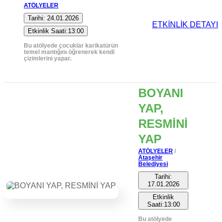
ATÖLYELER
Tarihi: 24.01.2026
ETKİNLİK DETAYI
Etkinlik Saati:13:00
Bu atölyede çocuklar karikatürün
temel mantığını öğrenerek kendi
çizimlerini yapar.
BOYANI
YAP,
RESMİNİ
YAP
ATÖLYELER
/
Ataşehir
Belediyesi
Tarihi:
17.01.2026
Etkinlik
Saati:13:00
Bu atölyede