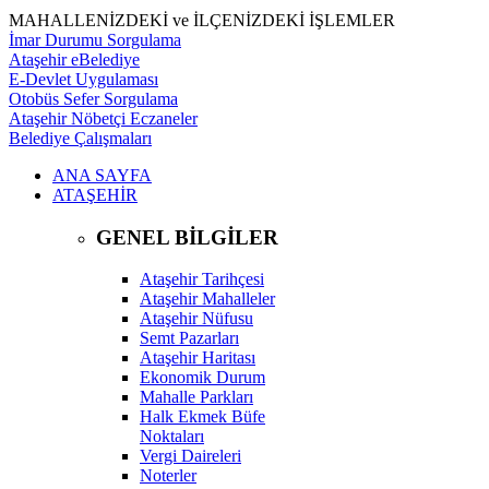
MAHALLENİZDEKİ ve İLÇENİZDEKİ İŞLEMLER
İmar Durumu Sorgulama
Ataşehir eBelediye
E-Devlet Uygulaması
Otobüs Sefer Sorgulama
Ataşehir Nöbetçi Eczaneler
Belediye Çalışmaları
ANA SAYFA
ATAŞEHİR
GENEL BİLGİLER
Ataşehir Tarihçesi
Ataşehir Mahalleler
Ataşehir Nüfusu
Semt Pazarları
Ataşehir Haritası
Ekonomik Durum
Mahalle Parkları
Halk Ekmek Büfe
Noktaları
Vergi Daireleri
Noterler