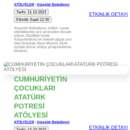
ATÖLYELER
/
Ataşehir Belediyesi
Tarihi: 21.10.2023
ETKİNLİK DETAYI
Etkinlik Saati:12:30
Ataşehir Belediyesi, kültür- sanat
etkinliklerine ara vermeden devam
ediyor. Özellikle minik
Ataşehirlilerin en önemli uğrak yeri
olan Düştepe Oyun Müzesi, Ekim
ayında tekrar atölye programlarına
başlıyor.
CUMHURİYETİN
ÇOCUKLARI
ATATÜRK
POTRESİ
ATÖLYESİ
ATÖLYELER
/
Ataşehir Belediyesi
ETKİNLİK DETAYI
Tarihi: 14.10.2023