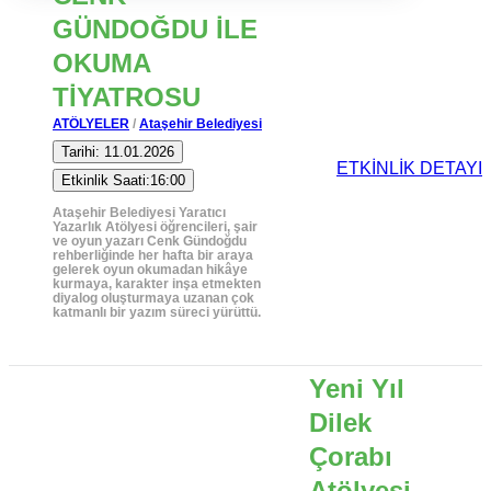
GÜNDOĞDU İLE
OKUMA
TİYATROSU
ATÖLYELER
/
Ataşehir Belediyesi
Tarihi: 11.01.2026
ETKİNLİK DETAYI
Etkinlik Saati:16:00
Ataşehir Belediyesi Yaratıcı
Yazarlık Atölyesi öğrencileri, şair
ve oyun yazarı Cenk Gündoğdu
rehberliğinde her hafta bir araya
gelerek oyun okumadan hikâye
kurmaya, karakter inşa etmekten
diyalog oluşturmaya uzanan çok
katmanlı bir yazım süreci yürüttü.
Yeni Yıl
Dilek
Çorabı
Atölyesi