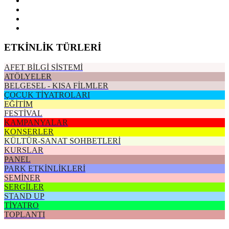
ETKİNLİK TÜRLERİ
AFET BİLGİ SİSTEMİ
ATÖLYELER
BELGESEL - KISA FİLMLER
ÇOCUK TİYATROLARI
EĞİTİM
FESTİVAL
KAMPANYALAR
KONSERLER
KÜLTÜR-SANAT SOHBETLERİ
KURSLAR
PANEL
PARK ETKİNLİKLERİ
SEMİNER
SERGİLER
STAND UP
TİYATRO
TOPLANTI