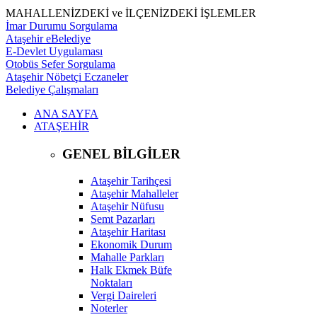
MAHALLENİZDEKİ ve İLÇENİZDEKİ İŞLEMLER
İmar Durumu Sorgulama
Ataşehir eBelediye
E-Devlet Uygulaması
Otobüs Sefer Sorgulama
Ataşehir Nöbetçi Eczaneler
Belediye Çalışmaları
ANA SAYFA
ATAŞEHİR
GENEL BİLGİLER
Ataşehir Tarihçesi
Ataşehir Mahalleler
Ataşehir Nüfusu
Semt Pazarları
Ataşehir Haritası
Ekonomik Durum
Mahalle Parkları
Halk Ekmek Büfe
Noktaları
Vergi Daireleri
Noterler