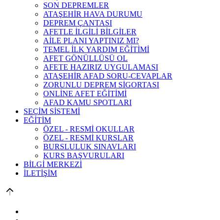
SON DEPREMLER
ATAŞEHİR HAVA DURUMU
DEPREM ÇANTASI
AFETLE İLGİLİ BİLGİLER
AİLE PLANI YAPTINIZ MI?
TEMEL İLK YARDIM EĞİTİMİ
AFET GÖNÜLLÜSÜ OL
AFETE HAZIRIZ UYGULAMASI
ATAŞEHİR AFAD SORU-CEVAPLAR
ZORUNLU DEPREM SİGORTASI
ONLİNE AFET EĞİTİMİ
AFAD KAMU SPOTLARI
SEÇİM SİSTEMİ
EĞİTİM
ÖZEL - RESMİ OKULLAR
ÖZEL - RESMİ KURSLAR
BURSLULUK SINAVLARI
KURS BAŞVURULARI
BİLGİ MERKEZİ
İLETİŞİM