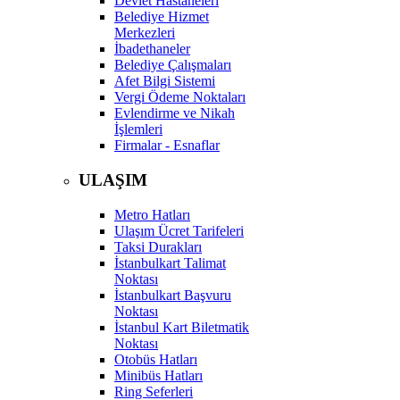
Devlet Hastaneleri
Belediye Hizmet
Merkezleri
İbadethaneler
Belediye Çalışmaları
Afet Bilgi Sistemi
Vergi Ödeme Noktaları
Evlendirme ve Nikah
İşlemleri
Firmalar - Esnaflar
ULAŞIM
Metro Hatları
Ulaşım Ücret Tarifeleri
Taksi Durakları
İstanbulkart Talimat
Noktası
İstanbulkart Başvuru
Noktası
İstanbul Kart Biletmatik
Noktası
Otobüs Hatları
Minibüs Hatları
Ring Seferleri