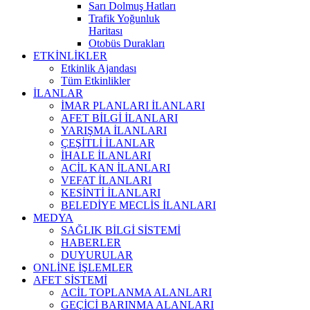
Sarı Dolmuş Hatları
Trafik Yoğunluk
Haritası
Otobüs Durakları
ETKİNLİKLER
Etkinlik Ajandası
Tüm Etkinlikler
İLANLAR
İMAR PLANLARI İLANLARI
AFET BİLGİ İLANLARI
YARIŞMA İLANLARI
ÇEŞİTLİ İLANLAR
İHALE İLANLARI
ACİL KAN İLANLARI
VEFAT İLANLARI
KESİNTİ İLANLARI
BELEDİYE MECLİS İLANLARI
MEDYA
SAĞLIK BİLGİ SİSTEMİ
HABERLER
DUYURULAR
ONLİNE İŞLEMLER
AFET SİSTEMİ
ACİL TOPLANMA ALANLARI
GEÇİCİ BARINMA ALANLARI