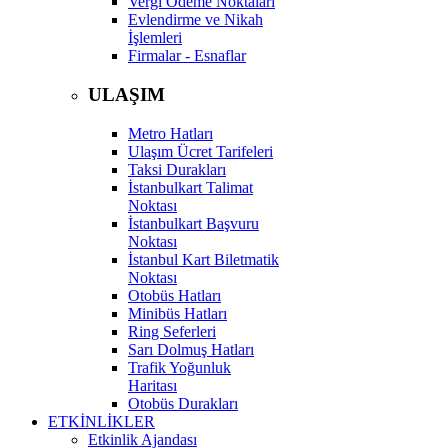
Vergi Ödeme Noktaları
Evlendirme ve Nikah
İşlemleri
Firmalar - Esnaflar
ULAŞIM
Metro Hatları
Ulaşım Ücret Tarifeleri
Taksi Durakları
İstanbulkart Talimat
Noktası
İstanbulkart Başvuru
Noktası
İstanbul Kart Biletmatik
Noktası
Otobüs Hatları
Minibüs Hatları
Ring Seferleri
Sarı Dolmuş Hatları
Trafik Yoğunluk
Haritası
Otobüs Durakları
ETKİNLİKLER
Etkinlik Ajandası