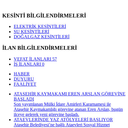
KESİNTİ BİLGİLENDİRMELERİ
ELEKTRİK KESİNTİLERİ
SU KESİNTİLERİ
DOĞALGAZ KESİNTİLERİ
İLAN BİLGİLENDİRMELERİ
VEFAT İLANLARI
57
İŞ İLANLARI
0
HABER
DUYURU
FAALİYET
ATAŞEHİR KAYMAKAMI EREN ARSLAN GÖREVİNE
BAŞLADI
Son yayımlanan Mülki İdare Amirleri Kararnamesi ile
Ataşehir Kaymakamlığı görevine atanan Eren Arslan, bugün
ilçeye gelerek yeni görevine başladı.
ATAEVLERİNDE YAZ ATÖLYELERİ BAŞLIYOR
Ataşehir Belediyesi’ne bağlı Ataevleri Sosyal Hizmet