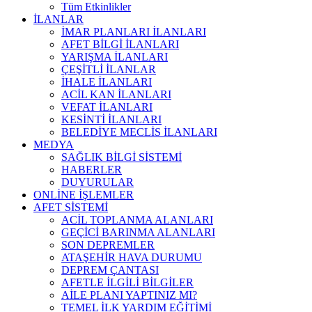
Tüm Etkinlikler
İLANLAR
İMAR PLANLARI İLANLARI
AFET BİLGİ İLANLARI
YARIŞMA İLANLARI
ÇEŞİTLİ İLANLAR
İHALE İLANLARI
ACİL KAN İLANLARI
VEFAT İLANLARI
KESİNTİ İLANLARI
BELEDİYE MECLİS İLANLARI
MEDYA
SAĞLIK BİLGİ SİSTEMİ
HABERLER
DUYURULAR
ONLİNE İŞLEMLER
AFET SİSTEMİ
ACİL TOPLANMA ALANLARI
GEÇİCİ BARINMA ALANLARI
SON DEPREMLER
ATAŞEHİR HAVA DURUMU
DEPREM ÇANTASI
AFETLE İLGİLİ BİLGİLER
AİLE PLANI YAPTINIZ MI?
TEMEL İLK YARDIM EĞİTİMİ