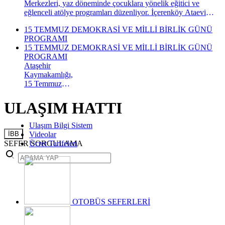
Merkezleri, yaz döneminde çocuklara yönelik eğitici ve
eğlenceli atölye programları düzenliyor. İçerenköy Ataevi
Sosyal Hizmet Merkezi’nde gerçekleştirilecek yaz atölyeleri
15 TEMMUZ DEMOKRASİ VE MİLLİ BİRLİK GÜNÜ
kapsamında çocuklar hem yeni beceriler kazanacak hem de
PROGRAMI
keyifli bir yaz dönemi geçirecek.
15 TEMMUZ DEMOKRASİ VE MİLLİ BİRLİK GÜNÜ
PROGRAMI
Ataşehir
Kaymakamlığı,
15 Temmuz
Demokrasi ve
Millî Birlik
ULAŞIM HATTI
Günü
kapsamında
Ulaşım Bilgi Sistem
düzenlenecek
İBB
Videolar
anma
SEFER SORGULAMA
Ücret Tarifeleri
programının
takvimini
açıkladı. "İrade
Bizim, Vatan
Bizim"
temasıyla
gerçekleştirilecek
OTOBÜS SEFERLERİ
etkinlikler, 15-
17 Temmuz