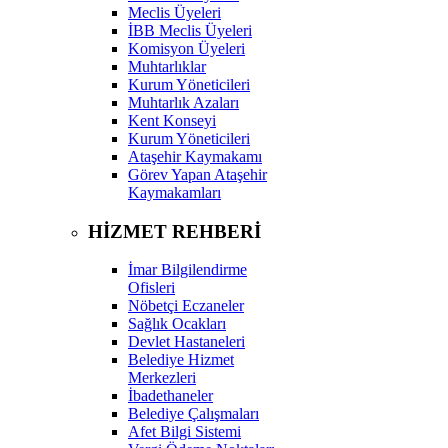
Meclis Üyeleri
İBB Meclis Üyeleri
Komisyon Üyeleri
Muhtarlıklar
Kurum Yöneticileri
Muhtarlık Azaları
Kent Konseyi
Kurum Yöneticileri
Ataşehir Kaymakamı
Görev Yapan Ataşehir
Kaymakamları
HİZMET REHBERİ
İmar Bilgilendirme
Ofisleri
Nöbetçi Eczaneler
Sağlık Ocakları
Devlet Hastaneleri
Belediye Hizmet
Merkezleri
İbadethaneler
Belediye Çalışmaları
Afet Bilgi Sistemi