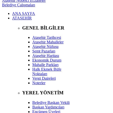
Ataşehir Nöbetçi Eczaneler
Belediye Çalışmaları
ANA SAYFA
ATAŞEHİR
GENEL BİLGİLER
Ataşehir Tarihçesi
Ataşehir Mahalleler
Ataşehir Nüfusu
Semt Pazarları
Ataşehir Haritası
Ekonomik Durum
Mahalle Parkları
Halk Ekmek Büfe
Noktaları
Vergi Daireleri
Noterler
YEREL YÖNETİM
Belediye Başkan Vekili
Başkan Yardımcıları
Encümen Üyeleri