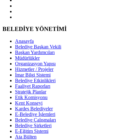
BELEDİYE YÖNETİMİ
Anasayfa
Belediye Başkan Vekili
Başkan Yardımcıları
Müdürlükler
Organizasyon Yapısı
Hizmetler / Projeler
İmar Bilgi Sistemi
Belediye Etkinlikleri
Faaliyet Raporları
Stratejik Planlar
Etik Komisyonu
Kent Konseyi
Kardeş Belediyeler
E-Belediye İşlemleri
Belediye Çalışmaları
Belediye Şirketleri
E-Eğitim Sistemi
Ata Bülten