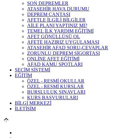
SON DEPREMLER
ATAŞEHİR HAVA DURUMU
DEPREM ÇANTASI
AFETLE İLGİLİ BİLGİLER
AİLE PLANI YAPTINIZ MI?
TEMEL İLK YARDIM EĞİTİMİ
AFET GÖNÜLLÜSÜ OL
AFETE HAZIRIZ UYGULAMASI
ATAŞEHİR AFAD SORU-CEVAPLAR
ZORUNLU DEPREM SİGORTASI
ONLİNE AFET EĞİTİMİ
AFAD KAMU SPOTLARI
SEÇİM SİSTEMİ
EĞİTİM
ÖZEL - RESMİ OKULLAR
ÖZEL - RESMİ KURSLAR
BURSLULUK SINAVLARI
KURS BAŞVURULARI
BİLGİ MERKEZİ
İLETİŞİM