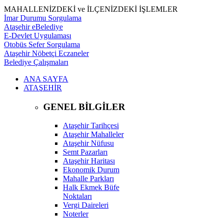
MAHALLENİZDEKİ ve İLÇENİZDEKİ İŞLEMLER
İmar Durumu Sorgulama
Ataşehir eBelediye
E-Devlet Uygulaması
Otobüs Sefer Sorgulama
Ataşehir Nöbetçi Eczaneler
Belediye Çalışmaları
ANA SAYFA
ATAŞEHİR
GENEL BİLGİLER
Ataşehir Tarihçesi
Ataşehir Mahalleler
Ataşehir Nüfusu
Semt Pazarları
Ataşehir Haritası
Ekonomik Durum
Mahalle Parkları
Halk Ekmek Büfe
Noktaları
Vergi Daireleri
Noterler