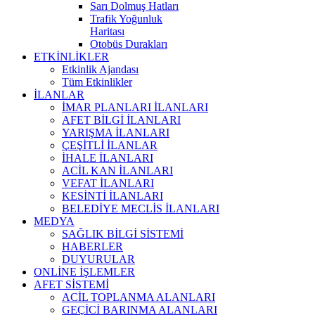
Sarı Dolmuş Hatları
Trafik Yoğunluk
Haritası
Otobüs Durakları
ETKİNLİKLER
Etkinlik Ajandası
Tüm Etkinlikler
İLANLAR
İMAR PLANLARI İLANLARI
AFET BİLGİ İLANLARI
YARIŞMA İLANLARI
ÇEŞİTLİ İLANLAR
İHALE İLANLARI
ACİL KAN İLANLARI
VEFAT İLANLARI
KESİNTİ İLANLARI
BELEDİYE MECLİS İLANLARI
MEDYA
SAĞLIK BİLGİ SİSTEMİ
HABERLER
DUYURULAR
ONLİNE İŞLEMLER
AFET SİSTEMİ
ACİL TOPLANMA ALANLARI
GEÇİCİ BARINMA ALANLARI