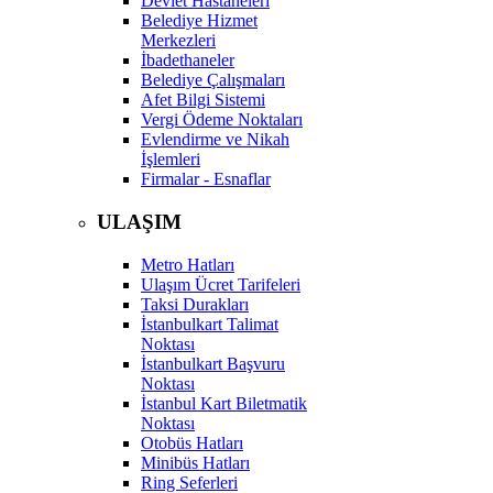
Devlet Hastaneleri
Belediye Hizmet
Merkezleri
İbadethaneler
Belediye Çalışmaları
Afet Bilgi Sistemi
Vergi Ödeme Noktaları
Evlendirme ve Nikah
İşlemleri
Firmalar - Esnaflar
ULAŞIM
Metro Hatları
Ulaşım Ücret Tarifeleri
Taksi Durakları
İstanbulkart Talimat
Noktası
İstanbulkart Başvuru
Noktası
İstanbul Kart Biletmatik
Noktası
Otobüs Hatları
Minibüs Hatları
Ring Seferleri